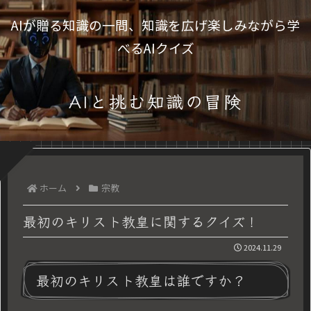
AIが贈る知識の一問、知識を広げ楽しみながら学
べるAIクイズ
AIと挑む知識の冒険
ホーム
宗教
最初のキリスト教皇に関するクイズ！
2024.11.29
最初のキリスト教皇は誰ですか？