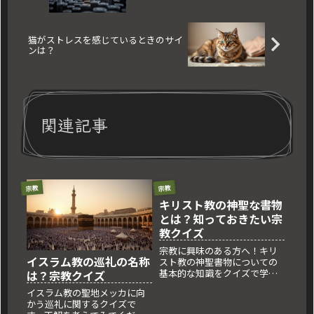
猫がストレスを感じているときのサイ
ンは？
関連記事
宗教
宗教
キリスト教の神聖な書物
とは？知っておきたい宗
教クイズ
宗教に興味のある方へ！キリ
イスラム教の巡礼の名称
スト教の神聖書物についての
基本的な知識をクイズで学び
は？宗教クイズ
ましょう。
イスラム教の聖地メッカに向
かう巡礼に関するクイズで