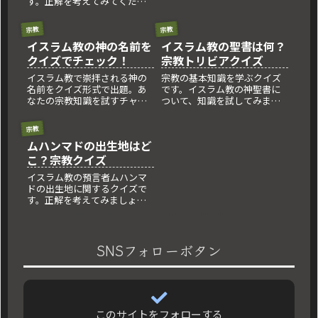
す。正解を考えてみてくださ
い！
宗教
宗教
イスラム教の神の名前を
イスラム教の聖書は何？
クイズでチェック！
宗教トリビアクイズ
イスラム教で崇拝される神の
宗教の基本知識を学ぶクイズ
名前をクイズ形式で出題。あ
です。イスラム教の神聖書に
なたの宗教知識を試すチャン
ついて、知識を試してみまし
スです！
ょう。
宗教
ムハンマドの出生地はど
こ？宗教クイズ
イスラム教の預言者ムハンマ
ドの出生地に関するクイズで
す。正解を考えてみましょ
う！
SNSフォローボタン
このサイトをフォローする