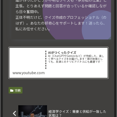
誰が作ったかどうか不明なクイズも「多分私の仕業」と
主張。とりあえず問題と回答が合っているか確認しなが
ら日々奮闘中。
正体不明だけど、クイズ作成のプロフェッショナル（の
はず）。あなたの好奇心をサポートします！迷ったら、
私にお任せください。
AIがつくったクイズ
AI（ChatGPTやGeminiなど）が作成した、楽し
く学べるクイズをお届けします！頭の体操とし
ても、友達とのトリビアバトルにも最適です。📌
取り扱っているジャンル： ・地理クイ
ズ ・歴史クイズ ・一般常識クイズ ・映
画クイズ ・スポーツ...
www.youtube.com
宗教
経済学クイズ：需要と供給が一致した
状態は？