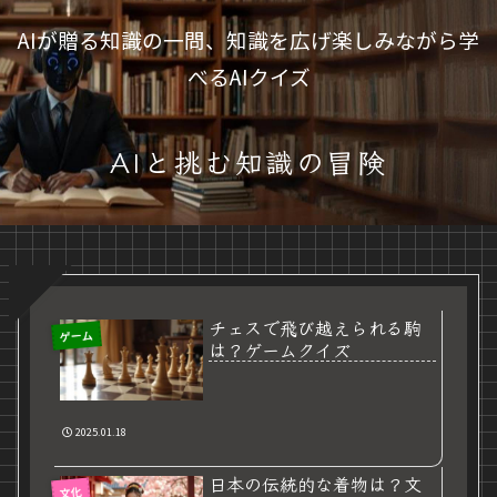
AIが贈る知識の一問、知識を広げ楽しみながら学
べるAIクイズ
AIと挑む知識の冒険
チェスで飛び越えられる駒
ゲーム
は？ゲームクイズ
2025.01.18
日本の伝統的な着物は？文
文化