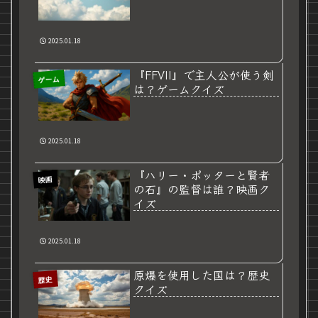
2025.01.18
『FFVII』で主人公が使う剣
ゲーム
は？ゲームクイズ
2025.01.18
『ハリー・ポッターと賢者
映画
の石』の監督は誰？映画ク
イズ
2025.01.18
原爆を使用した国は？歴史
歴史
クイズ