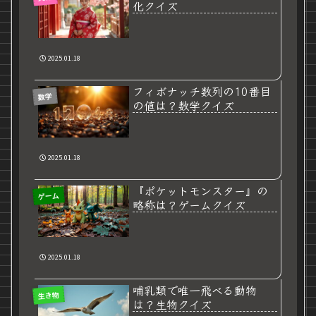
化クイズ
2025.01.18
フィボナッチ数列の10番目
数学
の値は？数学クイズ
2025.01.18
『ポケットモンスター』の
ゲーム
略称は？ゲームクイズ
2025.01.18
哺乳類で唯一飛べる動物
生き物
は？生物クイズ