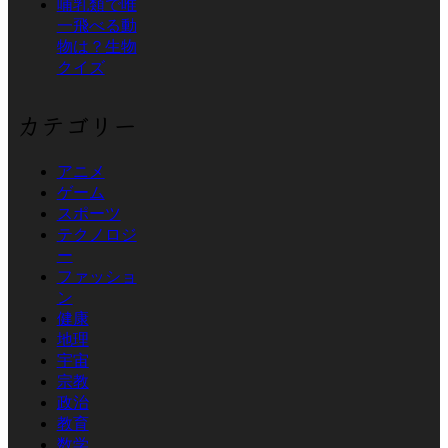
哺乳類で唯
一飛べる動
物は？生物
クイズ
カテゴリー
アニメ
ゲーム
スポーツ
テクノロジ
ー
ファッショ
ン
健康
地理
宇宙
宗教
政治
教育
数学