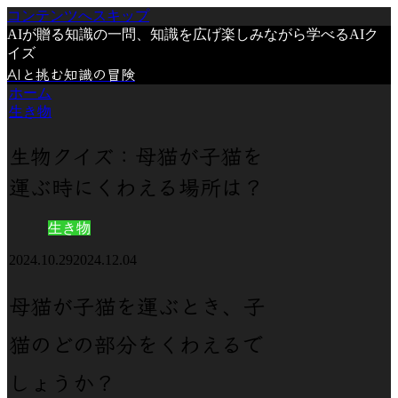
コンテンツへスキップ
AIが贈る知識の一問、知識を広げ楽しみながら学べるAIク
イズ
AIと挑む知識の冒険
ホーム
生き物
生物クイズ：母猫が子猫を
運ぶ時にくわえる場所は？
生き物
2024.10.29
2024.12.04
母猫が子猫を運ぶとき、子
猫のどの部分をくわえるで
しょうか？