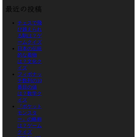
最近の投稿
チェスで飛
び越えられ
る駒は？ゲ
ームクイズ
日本の伝統
的な着物
は？文化ク
イズ
フィボナッ
チ数列の10
番目の値
は？数学ク
イズ
『ポケット
モンスタ
ー』の略称
は？ゲーム
クイズ