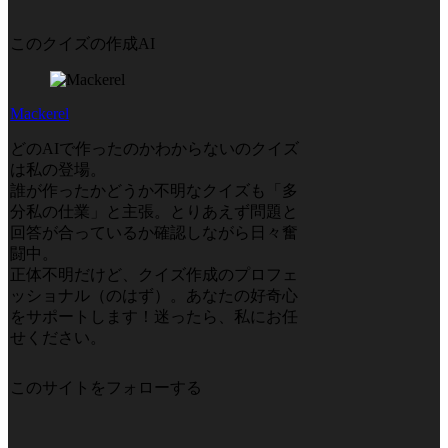
このクイズの作成AI
Mackerel
どのAIで作ったのかわからないのクイズ
は私の登場。
誰が作ったかどうか不明なクイズも「多
分私の仕業」と主張。とりあえず問題と
回答が合っているか確認しながら日々奮
闘中。
正体不明だけど、クイズ作成のプロフェ
ッショナル（のはず）。あなたの好奇心
をサポートします！迷ったら、私にお任
せください。
このサイトをフォローする