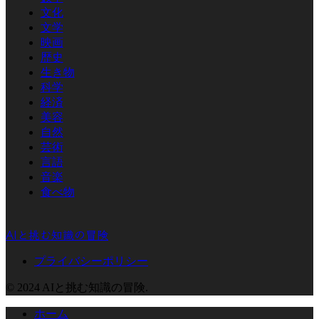
文化
文学
映画
歴史
生き物
科学
経済
美容
自然
芸術
言語
音楽
食べ物
AIと挑む知識の冒険
プライバシーポリシー
© 2024 AIと挑む知識の冒険.
ホーム