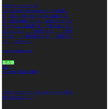
AIがつくったクイズ
AI（ChatGPTやGeminiなど）が作成し
た、楽しく学べるクイズをお届けしま
す！頭の体操としても、友達とのトリビ
アバトルにも最適です。📌取り扱ってい
るジャンル： ・地理クイズ ・歴史
クイズ ・一般常識クイズ ・映画クイ
ズ ・スポーツ...
www.youtube.com
生き物
624
AIと挑む知識の冒険
スポーツクイズ：ゴールキーパーが手を
使えるのはどこ？