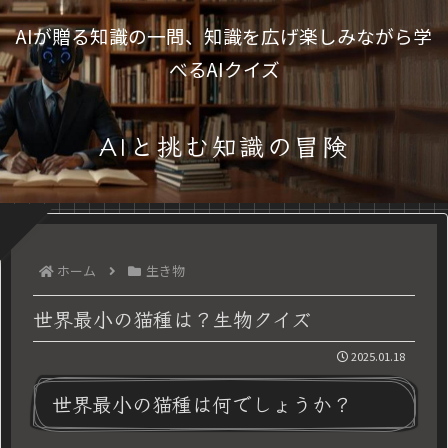
AIが贈る知識の一問、知識を広げ楽しみながら学
べるAIクイズ
AIと挑む知識の冒険
ホーム
生き物
世界最小の猫種は？生物クイズ
2025.01.18
世界最小の猫種は何でしょうか？