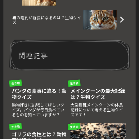
猫の瞳孔が縦長になるのは？生物クイ
ズ
関連記事
生き物
生き物
パンダの食事に迫る！動
メインクーンの最大記録
物クイズ
は？生物クイズ
動物好きに挑戦してほしいク
大型猫種メインクーンの体長
イズ。パンダが毎日食べてい
記録について考える生物クイ
るものを知っていますか？
ズです！
生き物
生き物
ゴリラの食性とは？動物