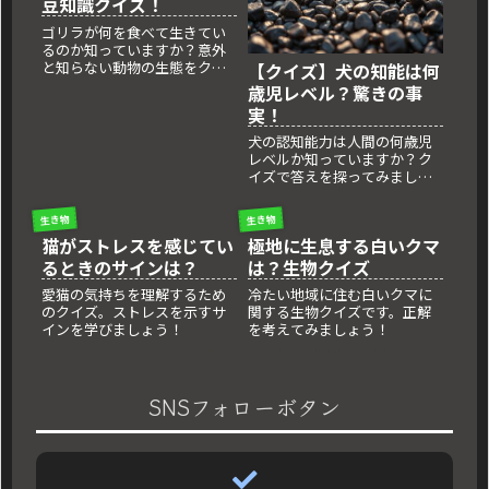
豆知識クイズ！
ゴリラが何を食べて生きてい
るのか知っていますか？意外
と知らない動物の生態をクイ
【クイズ】犬の知能は何
ズで学ぼう！
歳児レベル？驚きの事
実！
犬の認知能力は人間の何歳児
レベルか知っていますか？ク
イズで答えを探ってみましょ
う！
生き物
生き物
猫がストレスを感じてい
極地に生息する白いクマ
るときのサインは？
は？生物クイズ
愛猫の気持ちを理解するため
冷たい地域に住む白いクマに
のクイズ。ストレスを示すサ
関する生物クイズです。正解
インを学びましょう！
を考えてみましょう！
SNSフォローボタン