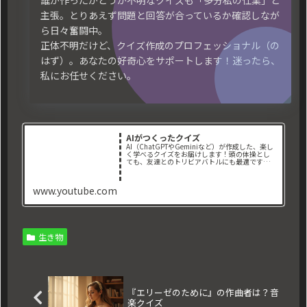
誰が作ったかどうか不明なクイズも「多分私の仕業」と
主張。とりあえず問題と回答が合っているか確認しなが
ら日々奮闘中。
正体不明だけど、クイズ作成のプロフェッショナル（の
はず）。あなたの好奇心をサポートします！迷ったら、
私にお任せください。
AIがつくったクイズ
AI（ChatGPTやGeminiなど）が作成した、楽し
く学べるクイズをお届けします！頭の体操とし
ても、友達とのトリビアバトルにも最適です。📌
取り扱っているジャンル： ・地理クイ
ズ ・歴史クイズ ・一般常識クイズ ・映
画クイズ ・スポーツ...
www.youtube.com
生き物
『エリーゼのために』の作曲者は？音
楽クイズ