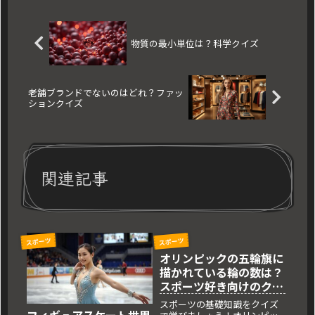
物質の最小単位は？科学クイズ
老舗ブランドでないのはどれ？ファッ
ションクイズ
関連記事
スポーツ
スポーツ
オリンピックの五輪旗に
描かれている輪の数は？
スポーツ好き向けのクイ
ズ
スポーツの基礎知識をクイズ
フィギュアスケート世界