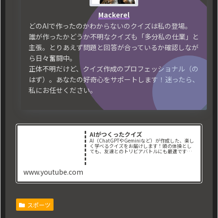
Mackerel
どのAIで作ったのかわからないのクイズは私の登場。
誰が作ったかどうか不明なクイズも「多分私の仕業」と
主張。とりあえず問題と回答が合っているか確認しなが
ら日々奮闘中。
正体不明だけど、クイズ作成のプロフェッショナル（の
はず）。あなたの好奇心をサポートします！迷ったら、
私にお任せください。
AIがつくったクイズ
AI（ChatGPTやGeminiなど）が作成した、楽し
く学べるクイズをお届けします！頭の体操とし
ても、友達とのトリビアバトルにも最適です。📌
取り扱っているジャンル： ・地理クイ
ズ ・歴史クイズ ・一般常識クイズ ・映
画クイズ ・スポーツ...
www.youtube.com
スポーツ