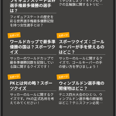
で学びましょう！オリンピッ
クの五輪旗に関するトリビア
選手権最多優勝の選手
で、知識を試してみてくださ
は？
い。
フィギュアスケートの歴史を
彩る世界選手権最多優勝記録
を持つ女性選手とは？
スポーツ
スポーツ
ワールドカップで最多準
スポーツクイズ：ゴール
優勝の国は？スポーツク
キーパーが手を使えるの
イズ
はどこ？
サッカーのワールドカップで
サッカーのルールに関するク
最多準優勝回数を記録してい
イズで、ゴールキーパーの手
る国に関するクイズです！
の使い方を学びましょう！
スポーツ
スポーツ
PKとは何の略？スポー
ウィンブルドン選手権の
ツクイズ
開催地はどこ？
サッカーのルールに関するク
テニス四大大会のひとつ、ウ
イズです。PKの正式名称を考
ィンブルドン選手権の開催地
えてみてください！
はどこ？テニスファン必見の
トリビア！