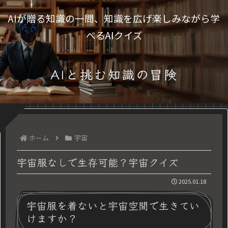
AIが贈る知識の一問、知識を広げ楽しみながら学
べるAIクイズ
AIと挑む知識の冒険
ホーム
宇宙
宇宙服なしで生存可能？宇宙クイズ
2025.01.18
宇宙服を着ないと宇宙空間で生きてい
けますか？