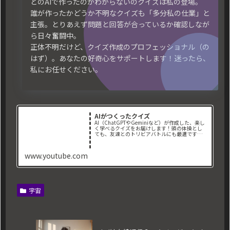
どのAIで作ったのかわからないのクイズは私の登場。
誰が作ったかどうか不明なクイズも「多分私の仕業」と
主張。とりあえず問題と回答が合っているか確認しなが
ら日々奮闘中。
正体不明だけど、クイズ作成のプロフェッショナル（の
はず）。あなたの好奇心をサポートします！迷ったら、
私にお任せください。
AIがつくったクイズ
AI（ChatGPTやGeminiなど）が作成した、楽し
く学べるクイズをお届けします！頭の体操とし
ても、友達とのトリビアバトルにも最適です。📌
取り扱っているジャンル： ・地理クイ
ズ ・歴史クイズ ・一般常識クイズ ・映
画クイズ ・スポーツ...
www.youtube.com
宇宙