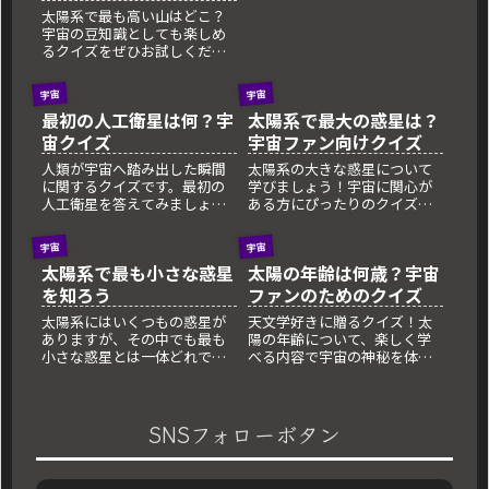
太陽系で最も高い山はどこ？
宇宙の豆知識としても楽しめ
るクイズをぜひお試しくださ
い
宇宙
宇宙
最初の人工衛星は何？宇
太陽系で最大の惑星は？
宙クイズ
宇宙ファン向けクイズ
人類が宇宙へ踏み出した瞬間
太陽系の大きな惑星について
に関するクイズです。最初の
学びましょう！宇宙に関心が
人工衛星を答えてみましょ
ある方にぴったりのクイズで
う！
す。
宇宙
宇宙
太陽系で最も小さな惑星
太陽の年齢は何歳？宇宙
を知ろう
ファンのためのクイズ
太陽系にはいくつもの惑星が
天文学好きに贈るクイズ！太
ありますが、その中でも最も
陽の年齢について、楽しく学
小さな惑星とは一体どれでし
べる内容で宇宙の神秘を体験
ょうか？
してみましょう。
SNSフォローボタン