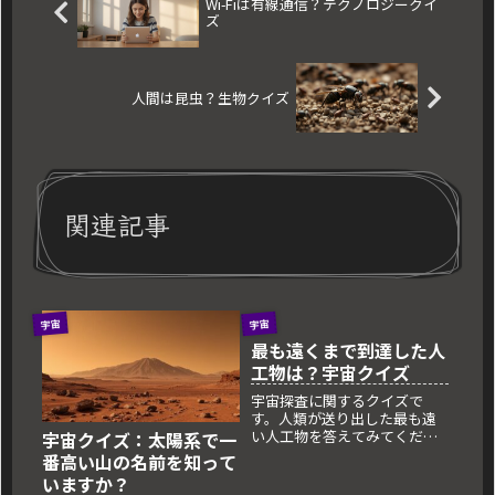
Wi-Fiは有線通信？テクノロジークイ
ズ
人間は昆虫？生物クイズ
関連記事
宇宙
宇宙
最も遠くまで到達した人
工物は？宇宙クイズ
宇宙探査に関するクイズで
す。人類が送り出した最も遠
い人工物を答えてみてくださ
宇宙クイズ：太陽系で一
い！
番高い山の名前を知って
いますか？