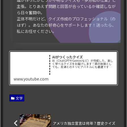
誰が作ったかどうか不明なクイズも「多分私の仕業」と
主張。とりあえず問題と回答が合っているか確認しなが
ら日々奮闘中。
正体不明だけど、クイズ作成のプロフェッショナル（の
はず）。あなたの好奇心をサポートします！迷ったら、
私にお任せください。
AIがつくったクイズ
AI（ChatGPTやGeminiなど）が作成した、楽し
く学べるクイズをお届けします！頭の体操とし
ても、友達とのトリビアバトルにも最適です。📌
取り扱っているジャンル： ・地理クイ
ズ ・歴史クイズ ・一般常識クイズ ・映
画クイズ ・スポーツ...
www.youtube.com
文学
アメリカ独立宣言は何年？歴史クイズ