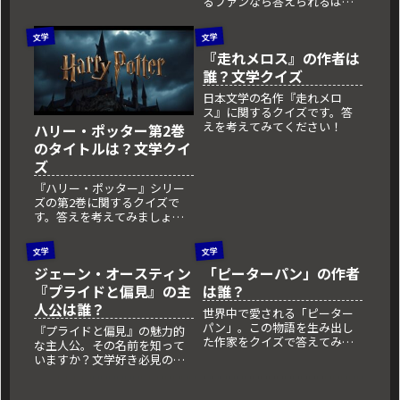
るファンなら答えられるは
ず！
文学
文学
『走れメロス』の作者は
誰？文学クイズ
日本文学の名作『走れメロ
ス』に関するクイズです。答
えを考えてみてください！
ハリー・ポッター第2巻
のタイトルは？文学クイ
ズ
『ハリー・ポッター』シリー
ズの第2巻に関するクイズで
す。答えを考えてみましょ
う！
文学
文学
ジェーン・オースティン
「ピーターパン」の作者
『プライドと偏見』の主
は誰？
人公は誰？
世界中で愛される「ピーター
パン」。この物語を生み出し
『プライドと偏見』の魅力的
た作家をクイズで答えてみよ
な主人公。その名前を知って
う！
いますか？文学好き必見のク
イズです。