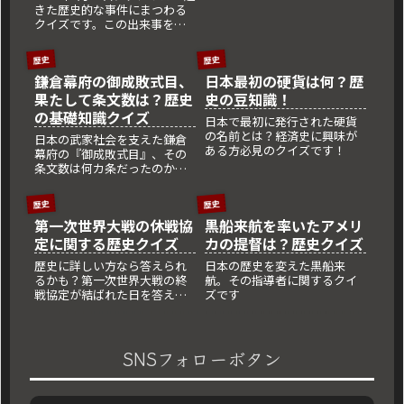
きた歴史的な事件にまつわる
クイズです。この出来事をど
れだけ知っていますか？
歴史
歴史
鎌倉幕府の御成敗式目、
日本最初の硬貨は何？歴
果たして条文数は？歴史
史の豆知識！
の基礎知識クイズ
日本で最初に発行された硬貨
の名前とは？経済史に興味が
日本の武家社会を支えた鎌倉
ある方必見のクイズです！
幕府の『御成敗式目』、その
条文数は何カ条だったのか？
歴史好きに向けたクイズで学
びを深めましょう。
歴史
歴史
第一次世界大戦の休戦協
黒船来航を率いたアメリ
定に関する歴史クイズ
カの提督は？歴史クイズ
歴史に詳しい方なら答えられ
日本の歴史を変えた黒船来
るかも？第一次世界大戦の終
航。その指導者に関するクイ
戦協定が結ばれた日を答えて
ズです
ください。
SNSフォローボタン