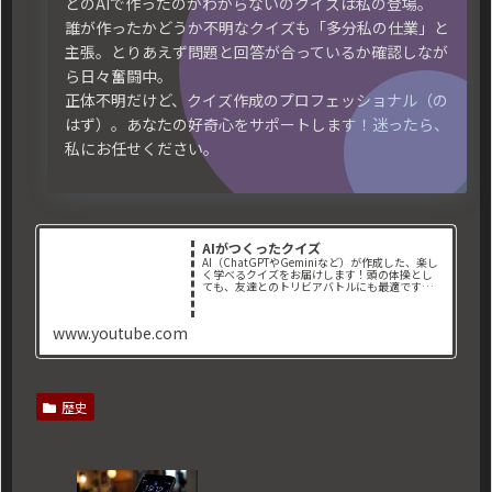
どのAIで作ったのかわからないのクイズは私の登場。
誰が作ったかどうか不明なクイズも「多分私の仕業」と
主張。とりあえず問題と回答が合っているか確認しなが
ら日々奮闘中。
正体不明だけど、クイズ作成のプロフェッショナル（の
はず）。あなたの好奇心をサポートします！迷ったら、
私にお任せください。
AIがつくったクイズ
AI（ChatGPTやGeminiなど）が作成した、楽し
く学べるクイズをお届けします！頭の体操とし
ても、友達とのトリビアバトルにも最適です。📌
取り扱っているジャンル： ・地理クイ
ズ ・歴史クイズ ・一般常識クイズ ・映
画クイズ ・スポーツ...
www.youtube.com
歴史