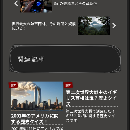
Siriの登場年とその革新性
世界最大の熱帯雨林、その場所と規模
に迫る！
関連記事
歴史
歴史
第二次世界大戦中のイギ
リス首相は誰？歴史クイ
ズ
第二次世界大戦で活躍したイ
2001年のアメリカに関
ギリス首相に関する歴史クイ
ズです。
する歴史クイズ！
2001年9月11日にアメリカで起