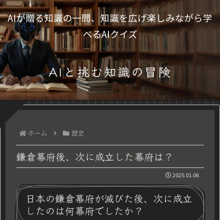
AIが贈る知識の一問、知識を広げ楽しみながら学
べるAIクイズ
AIと挑む知識の冒険
ホーム
歴史
鎌倉幕府後、次に成立した幕府は？
2025.01.06
日本の鎌倉幕府が滅びた後、次に成立
したのは何幕府でしたか？