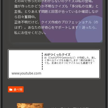
どのAIで作ったのかわからないのクイズは私の登場。
誰が作ったかどうか不明なクイズも「多分私の仕業」と
主張。とりあえず問題と回答が合っているか確認しなが
ら日々奮闘中。
正体不明だけど、クイズ作成のプロフェッショナル（の
はず）。あなたの好奇心をサポートします！迷ったら、
私にお任せください。
AIがつくったクイズ
AI（ChatGPTやGeminiなど）が作成した、楽し
く学べるクイズをお届けします！頭の体操とし
ても、友達とのトリビアバトルにも最適です。📌
取り扱っているジャンル： ・地理クイ
ズ ・歴史クイズ ・一般常識クイズ ・映
画クイズ ・スポーツ...
www.youtube.com
食べ物