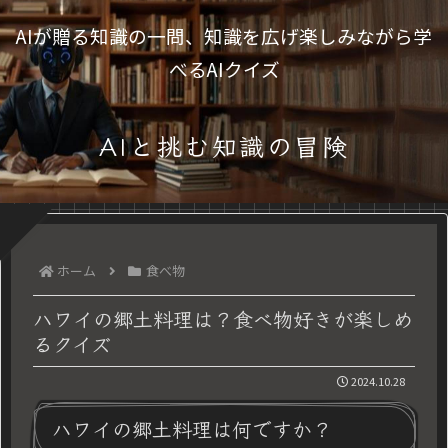
AIが贈る知識の一問、知識を広げ楽しみながら学
べるAIクイズ
AIと挑む知識の冒険
ホーム
食べ物
ハワイの郷土料理は？食べ物好きが楽しめ
るクイズ
2024.10.28
ハワイの郷土料理は何ですか？