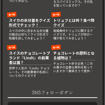
ついて学ぼう。
るスパイスミックス。その名
を知っていますか？
食べ物
食べ物
スイカの水分量をクイズ
トリュフとは何？食べ物
形式でチェック！
クイズ
スイカの中に含まれる水分量
高級食材トリュフに関するク
の割合は何％？クイズ形式で
イズです。トリュフが何の一
知識を試してみましょう！
種か答えてみましょう！
食べ物
食べ物
スイスのチョコレートブ
チョコレートの原料とな
ランド『Lindt』の創業
る植物は？
者は誰？
チョコレート好き必見！この
お菓子の主要な原料を知って
世界で人気の『Lindt』チョコ
いますか？簡単そうで意外と
レート。その創業者の名前に
難しいクイズ！
ついてのクイズです
SNSフォローボタン